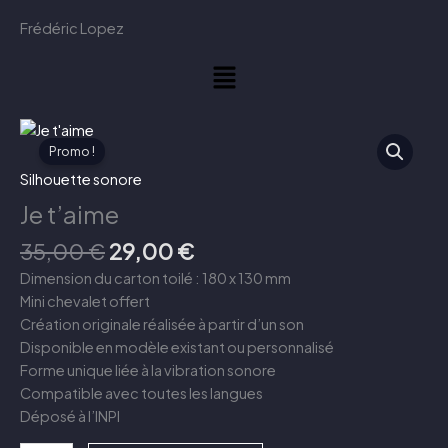
Aller
Frédéric Lopez
au
contenu
Menu
Le
Le
quantité
prix
prix
de
Promo !
initial
actuel
Je
Silhouette sonore
était :
est :
t'aime
Je t’aime
35,00 €.
29,00 €.
35,00
€
29,00
€
Dimension du carton toilé : 180 x 130 mm
Mini chevalet offert
Création originale réalisée à partir d’un son
Disponible en modèle existant ou personnalisé
Forme unique liée à la vibration sonore
Compatible avec toutes les langues
Déposé à l’INPI