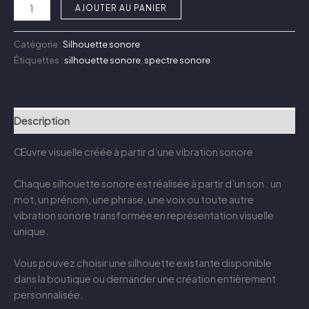
AJOUTER AU PANIER
Catégorie :
Silhouette sonore
Étiquettes :
silhouette sonore
,
spectre sonore
Description
Œuvre visuelle créée à partir d’une vibration sonore
Chaque silhouette sonore est réalisée à partir d’un son : un
mot, un prénom, une phrase, une voix ou toute autre
vibration sonore transformée en représentation visuelle
unique.
Vous pouvez choisir une silhouette existante disponible
dans la boutique ou demander une création entièrement
personnalisée.