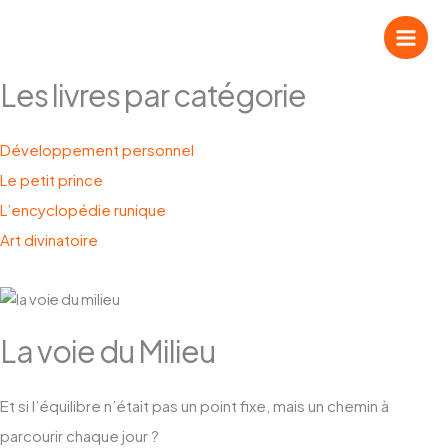
Aller
Mes livres
au
contenu
Les livres par catégorie
Développement personnel
Le petit prince
L’encyclopédie runique
Art divinatoire
La voie du Milieu
Et si l’équilibre n’était pas un point fixe, mais un chemin à
parcourir chaque jour ?